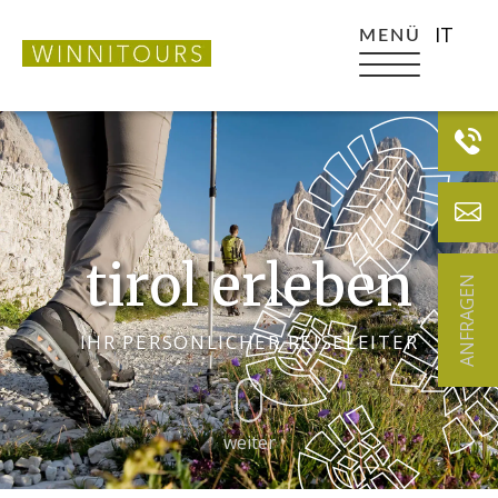
IT
MENÜ
tirol erleben
ANFRAGEN
IHR PERSÖNLICHER REISELEITER
weiter